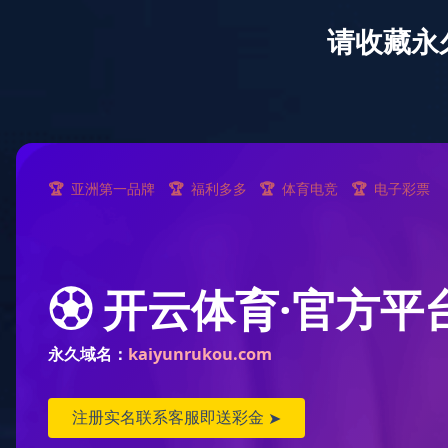
网站首页
产品中心
经典案例
/
/
首页
产品中心
机械手系列