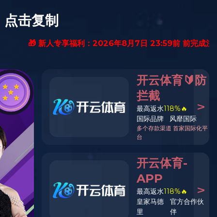
全国服务咨询热线
EN
18106256168
163.com
18033091546
阿里店铺
联系九游官网
在线留言
返回列表页