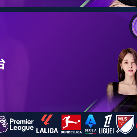
中型横走式机械
TYS中型橫走式系列為開放式(
動。伺服驅動優點調試方便，運
點；減低機械手的整機高度，動
在线咨询
要適用拿取長條型、面積大的塑..