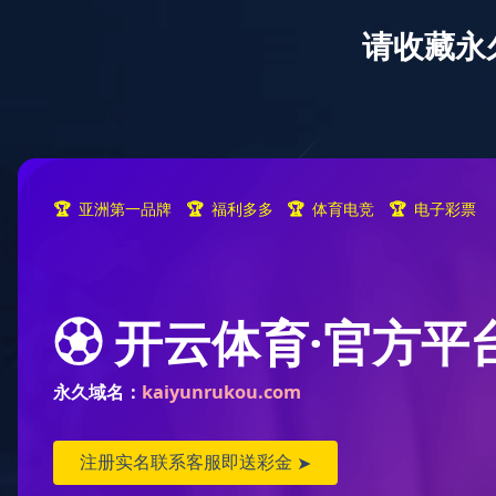
网站首页
产品中心
经典案例
/
/
首页
产品中心
机械手系列